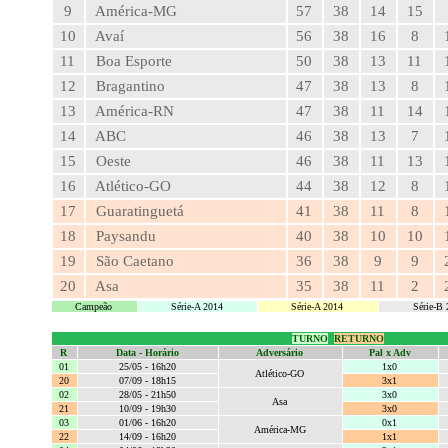
9
América-MG
57
38
14
15
10
Avaí
56
38
16
8
11
Boa Esporte
50
38
13
11
12
Bragantino
47
38
13
8
13
América-RN
47
38
11
14
14
ABC
46
38
13
7
15
Oeste
46
38
11
13
16
Atlético-GO
44
38
12
8
17
Guaratinguetá
41
38
11
8
18
Paysandu
40
38
10
10
19
São Caetano
36
38
9
9
20
Asa
35
38
11
2
Campeão
Série-A 2014
Série-A 2014
Série-B
TURNO
RETURNO
R
Data - Horário
Adversário
Pal x Adv
01
25/05 - 16h20
1x0
Atlético-GO
20
07/09 - 18h15
3x1
02
28/05 - 21h50
3x0
Asa
21
10/09 - 19h30
3x0
03
01/06 - 16h20
0x1
América-MG
22
14/09 - 16h20
1x1