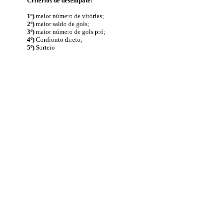
Critérios de desempate:
1º)
maior número de vitórias;
2º)
maior saldo de gols;
3º)
maior número de gols pró;
4º)
Confronto direto;
5º)
Sorteio
Palmeiras Todo Dia - O