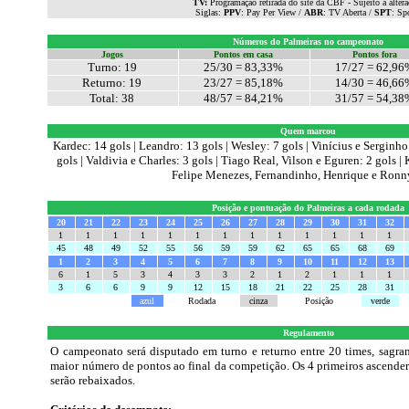
TV:
Programação retirada do site da CBF - Sujeito à alter
Siglas:
PPV
: Pay Per View /
ABR
: TV Aberta /
SPT
: Sp
Números do Palmeiras no campeonato
Jogos
Pontos em casa
Pontos fora
Turno:
19
25
/30 = 83,33%
17/27 = 62,96
Returno: 19
23/27 = 85,18%
1
4
/30 = 46,66
Total: 38
48/57 = 84,21%
3
1
/
57
= 54,38
Quem marcou
Kardec: 14 gols | Leandro:
13
gols |
Wesley: 7 gols
| Vinícius e Serginho
gols |
Valdivia e Charles: 3 gols | Tiago Real, Vilson e Eguren: 2 gols |
Felipe Menezes, Fernandinho, Henrique
e
Ronny
Posição e pontuação do Palmeiras a cada rodada
20
21
22
23
24
25
26
27
28
29
30
31
32
1
1
1
1
1
1
1
1
1
1
1
1
1
45
48
49
52
55
56
59
59
62
65
65
68
69
1
2
3
4
5
6
7
8
9
10
11
12
13
6
1
5
3
4
3
3
2
1
2
1
1
1
3
6
6
9
9
12
15
18
21
22
25
28
31
azul
Rodada
cinza
Posição
verde
Regulamento
O campeonato será disputado em turno e returno entre 20 times, sagr
maior número de pontos ao final da competição. Os 4 primeiros ascender
serão rebaixados.