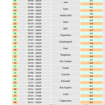
04
04/06 - 19h20
2x1
Avaí
23
17/09 - 21h50
4x2
05
08/06 - 16h20
0x1
Sport
24
21/09 - 16h20
2x1
06
11/06 - 21h50
2x0
América-RN
25
28/09 - 16h20
0x0
07
06/07 - 16h20
4x0
Oeste
26
01/10 - 21h50
2x0
08
12/07 - 21h00
4x1
ABC
27
05/10 - 16h20
2x3
09
20/07 - 16h20
3x2
Figueirense
28
08/10 - 19h30
4x0
10
27/07 - 16h20
1x1
Guaratinguetá
29
11/10 - 21h50
1x0
11
30/07 - 21h50
4x0
Icasa
30
15/10 - 21h50
0x1
12
02/08 - 19h30
2x1
Bragantino
31
19/10 - 16h20
2x0
13
06/08 - 19h30
2x1
São Caetano
32
26/10 - 16h20
0x0
14
10/08 - 16h20
2x1
Paraná
33
02/11 - 16h20
1x1
15
13/08 - 21h50
1x0
Joinville
34
09/11 - 16h20
3x0
16
17/08 - 16h20
3x2
Paysandu
35
12/11 - 21h50
0x1
17
24/08 - 16h20
0x1
Boa Esporte
36
16/11 - 16h20
3x0
18
31/08 - 21h00
2x2
Ceará
37
23/11 - 17h20
4x1
19
03/09 - 21h50
0x0
Chapecoense
38
30/11 - 16h20
0x1