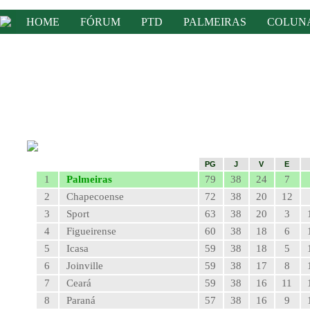
HOME
FÓRUM
PTD
PALMEIRAS
COLUN
PG
J
V
E
1
Palmeiras
79
38
24
7
2
Chapecoense
72
38
20
12
3
Sport
63
38
20
3
4
Figueirense
60
38
18
6
5
Icasa
59
38
18
5
6
Joinville
59
38
17
8
7
Ceará
59
38
16
11
8
Paraná
57
38
16
9