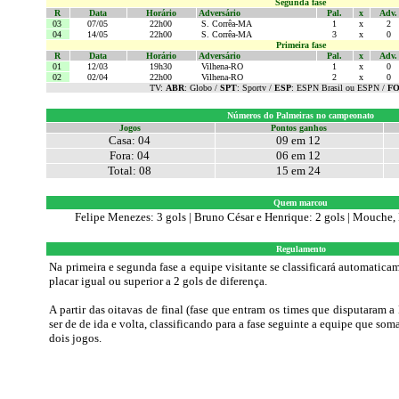
Segunda
fase
R
Data
Horário
Adversário
Pal.
x
Adv.
03
07
/05
22h00
S. Corrêa-MA
1
x
2
04
14/05
22h00
S. Corrêa-MA
3
x
0
Primeira fase
R
Data
Horário
Adversário
Pal.
x
Adv.
01
12/03
19h30
Vilhena-RO
1
x
0
02
02/04
22h00
Vilhena-RO
2
x
0
TV:
ABR
: Globo /
SPT
: Sportv /
ESP
: ESPN Brasil ou ESPN
/
F
Números do Palmeiras no campeonato
Jogos
Pontos ganhos
Casa: 04
09 em 12
Fora: 04
06 em 12
Total: 08
15 em 24
Quem marcou
Felipe Menezes: 3 gols
|
Bruno César e Henrique: 2 gols | Mouche,
Regulamento
Na primeira e segunda fase a equipe visitante se classificará automatica
placar igual ou superior a 2 gols de diferença.
A partir das oitavas de final (fase que entram os times que disputaram a
ser de de ida e volta, classificando para a fase seguinte a equipe que s
dois jogos.