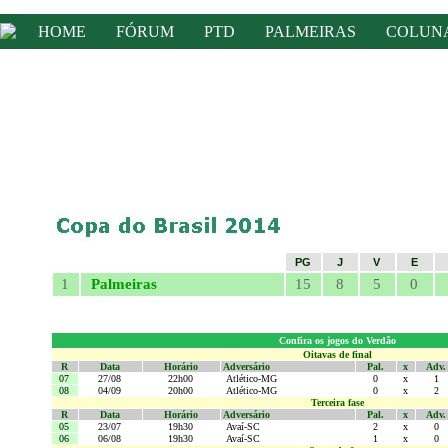
HOME
FÓRUM
PTD
PALMEIRAS
COLUN
PG
J
V
E
1
Palmeiras
15
8
5
0
Confira os jogos do Verdão
Oitavas de final
R
Data
Horário
Adversário
Pal.
x
Adv.
07
27/08
22h00
Atlético-MG
0
x
1
08
04/09
20h00
Atlético-MG
0
x
2
Terceira
fase
R
Data
Horário
Adversário
Pal.
x
Adv.
05
23/07
19h30
Avaí-SC
2
x
0
06
06/08
19h30
Avaí-SC
1
x
0