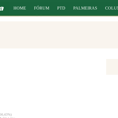
HOME
FÓRUM
PTD
PALMEIRAS
COLU
66,43%)