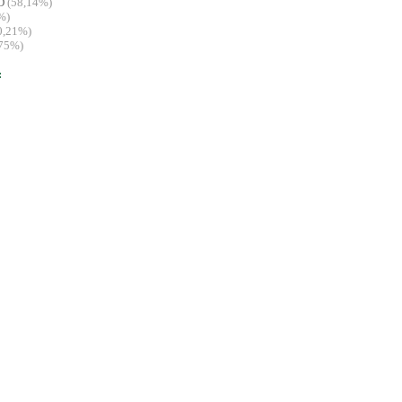
D
(58,14%)
%)
0,21%)
,75%)
: