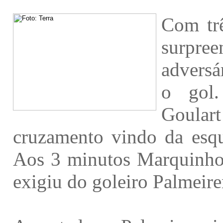
Com trê
surpre
adversá
o gol
Goula
cruzamento vindo da esqu
Aos 3 minutos Marquinhos 
exigiu do goleiro Palmeir