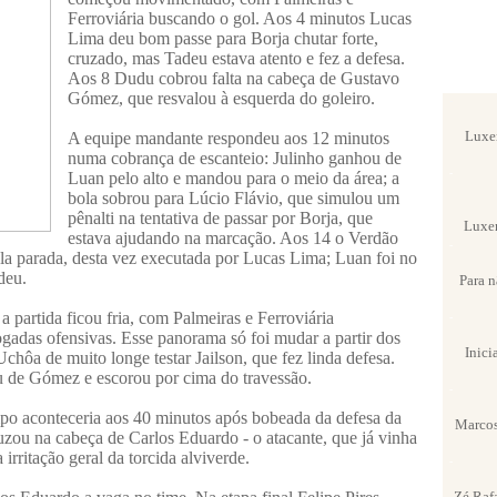
Ferroviária buscando o gol. Aos 4 minutos Lucas
Lima deu bom passe para Borja chutar forte,
cruzado, mas Tadeu estava atento e fez a defesa.
Aos 8 Dudu cobrou falta na cabeça de Gustavo
Gómez, que resvalou à esquerda do goleiro.
-
Luxem
A equipe mandante respondeu aos 12 minutos
numa cobrança de escanteio: Julinho ganhou de
-
Luan pelo alto e mandou para o meio da área; a
bola sobrou para Lúcio Flávio, que simulou um
pênalti na tentativa de passar por Borja, que
Luxem
estava ajudando na marcação. Aos 14 o Verdão
-
la parada, desta vez executada por Lucas Lima; Luan foi no
deu.
Para n
a partida ficou fria, com Palmeiras e Ferroviária
-
ogadas ofensivas. Esse panorama só foi mudar a partir dos
Inici
chôa de muito longe testar Jailson, que fez linda defesa.
 de Gómez e escorou por cima do travessão.
-
po aconteceria aos 40 minutos após bobeada da defesa da
Marcos
zou na cabeça de Carlos Eduardo - o atacante, que já vinha
 irritação geral da torcida alviverde.
-
Zé Raf