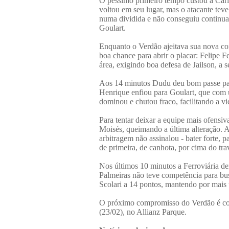
O péssimo primeiro tempo custou a Carlo
voltou em seu lugar, mas o atacante teve
numa dividida e não conseguiu continuar
Goulart.
Enquanto o Verdão ajeitava sua nova con
boa chance para abrir o placar: Felipe F
área, exigindo boa defesa de Jailson, a 
Aos 14 minutos Dudu deu bom passe para
Henrique enfiou para Goulart, que com 
dominou e chutou fraco, facilitando a vi
Para tentar deixar a equipe mais ofensi
Moisés, queimando a última alteração.
arbitragem não assinalou - bater forte, 
de primeira, de canhota, por cima do tra
Nos últimos 10 minutos a Ferroviária de
Palmeiras não teve competência para busc
Scolari a 14 pontos, mantendo por mais
O próximo compromisso do Verdão é con
(23/02), no Allianz Parque.