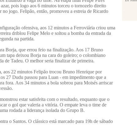
s Eduardo a vaga no time. Na etapa final Felipe Pires
 azar, pois logo aos 6 minutos torceu o tornozelo direito
-
 no jogo. Felipão, então, promoveu a estreia de Ricardo
-
figuração ofensiva, aos 12 minutos a Ferroviária criou uma
erreira driblou Felipe Melo e soltou a bomba da entrada da
segunda na partida.
 Borja, que errou feio na finalização. Aos 17 Bruno
um tapa deixou Borja na cara do goleiro; o colombiano
da de Tadeu. O melhor seria finalizar de primeira.
va, aos 22 minutos Felipão trocou Bruno Henrique por
 Aos 27 Dudu passou para Luan - em impedimento que a
para fora. Aos 34 minutos a bola sobrou para Moisés arriscar
vessão.
monstrou estar satisfeita com o resultado, enquanto que o
ar o gol que valeria a vitória. O empate leva o time de
 uma rodada a liderança isolada do Grupo B.
tra o Santos. O clássico está marcado para 19h de sábado