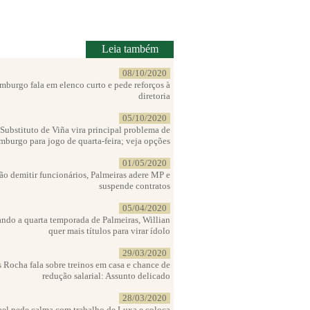
Leia também
08/10/2020
burgo fala em elenco curto e pede reforços à
diretoria
05/10/2020
Substituto de Viña vira principal problema de
burgo para jogo de quarta-feira; veja opções
01/05/2020
ão demitir funcionários, Palmeiras adere MP e
suspende contratos
05/04/2020
ando a quarta temporada de Palmeiras, Willian
quer mais títulos para virar ídolo
29/03/2020
 Rocha fala sobre treinos em casa e chance de
redução salarial: Assunto delicado
28/03/2020
ael pede calma com trabalho de Luxa e coloca