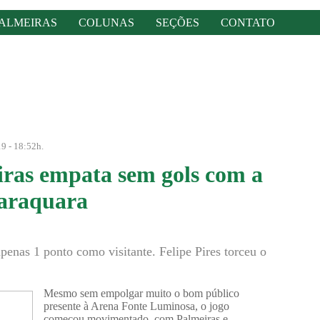
ALMEIRAS
COLUNAS
SEÇÕES
CONTATO
9 - 18:52h.
iras empata sem gols com a
raraquara
enas 1 ponto como visitante. Felipe Pires torceu o
Mesmo sem empolgar muito o bom público
presente à Arena Fonte Luminosa, o jogo
começou movimentado, com Palmeiras e