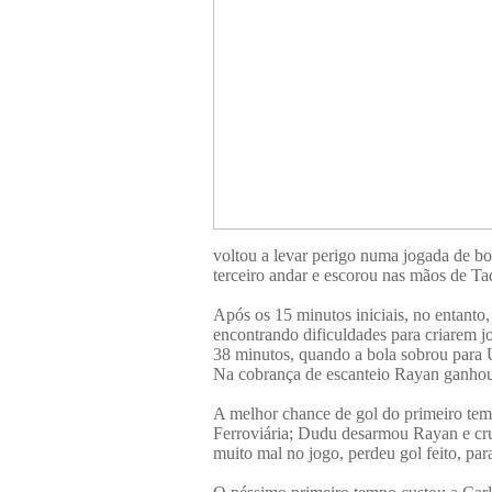
voltou a levar perigo numa jogada de bo
terceiro andar e escorou nas mãos de Ta
Após os 15 minutos iniciais, no entanto, 
encontrando dificuldades para criarem j
38 minutos, quando a bola sobrou para U
Na cobrança de escanteio Rayan ganhou
A melhor chance de gol do primeiro tem
Ferroviária; Dudu desarmou Rayan e cru
muito mal no jogo, perdeu gol feito, para