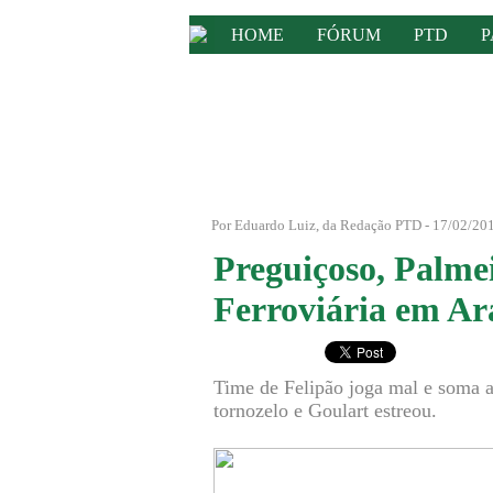
HOME
FÓRUM
PTD
P
Por Eduardo Luiz, da Redação PTD - 17/02/201
Preguiçoso, Palme
Ferroviária em A
Time de Felipão joga mal e soma ap
tornozelo e Goulart estreou.