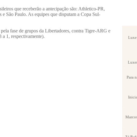
sileiros que receberão a antecipação são: Athletico-PR,
s e São Paulo. As equipes que disputam a Copa Sul-
-
 pela fase de grupos da Libertadores, contra Tigre-ARG e
 a 1, respectivamente).
Luxem
-
Luxem
-
Para n
-
Inici
-
Marcos
-
Zé Raf