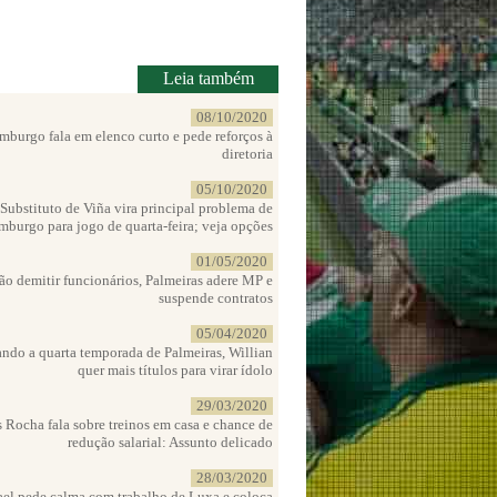
Leia também
08/10/2020
burgo fala em elenco curto e pede reforços à
diretoria
05/10/2020
Substituto de Viña vira principal problema de
burgo para jogo de quarta-feira; veja opções
01/05/2020
ão demitir funcionários, Palmeiras adere MP e
suspende contratos
05/04/2020
ando a quarta temporada de Palmeiras, Willian
quer mais títulos para virar ídolo
29/03/2020
 Rocha fala sobre treinos em casa e chance de
redução salarial: Assunto delicado
28/03/2020
ael pede calma com trabalho de Luxa e coloca