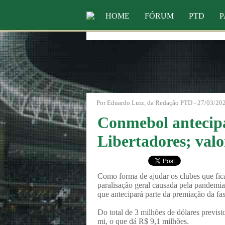
HOME
FÓRUM
PTD
P
Por Eduardo Luiz, da Redação PTD - 27/03/202
Conmebol antecipa
Libertadores; valo
Como forma de ajudar os clubes que fi
paralisação geral causada pela pandemi
que antecipará parte da premiação da fa
Do total de 3 milhões de dólares previs
mi, o que dá R$ 9,1 milhões.