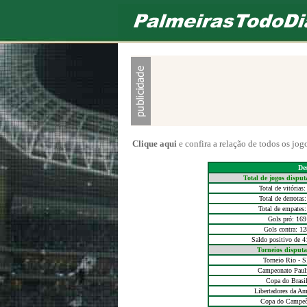
Clique aqui
e confira a relação de todos os jog
De
Total de jogos disput
Total de vitórias:
Total de derrotas:
Total de empates:
Gols pró: 169
Gols contra: 12
Saldo positivo de 4
Torneios disput
Torneio Rio - 
Campeonato Pauli
Copa do Brasi
Libertadores da Am
Copa do Campeõ