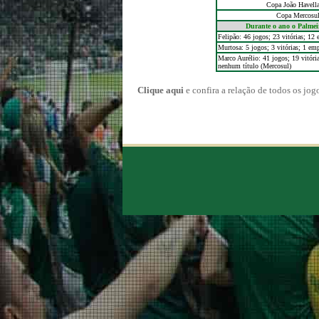
Copa João Havell
Copa Mercosu
Durante o ano o Palmei
Felipão: 46 jogos; 23 vitórias; 12 e
Murtosa: 5 jogos; 3 vitórias; 1 emp
Marco Aurélio: 41 jogos; 19 vitória
nenhum título (Mercosul)
Clique aqui
e confira a relação de todos os jog