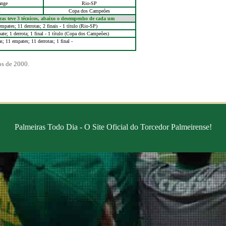
ange
Rio-SP
l
Copa dos Campeões
ras teve 3 técnicos, abaixo o desempenho de cada um
mpates; 11 derrotas; 2 finais - 1 título (Rio-SP)
ate; 1 derrota; 1 final - 1 título (Copa dos Campeões)
s; 11 empates; 11 derrotas; 1 final -
os de 2000.
Palmeiras Todo Dia - O Site Oficial do Torcedor Palmeirense!