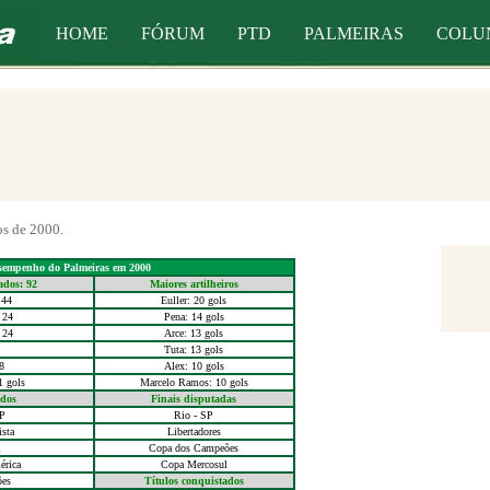
HOME
FÓRUM
PTD
PALMEIRAS
COLU
os de 2000.
sempenho do Palmeiras em 2000
ados: 92
Maiores artilheiros
 44
Euller: 20 gols
 24
Pena: 14 gols
 24
Arce: 13 gols
Tuta: 13 gols
8
Alex: 10 gols
1 gols
Marcelo Ramos: 10 gols
ados
Finais disputadas
SP
Rio - SP
sta
Libertadores
l
Copa dos Campeões
érica
Copa Mercosul
es
Títulos conquistados