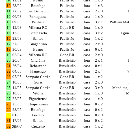
9
19/02
Ituano
Paulistão
casa
1 x 0
10
23/02
Botafogo
Paulistão
fora
1 x 3
11
27/02
São Bernardo
Paulistão
casa
2 x 0
12
06/03
Portuguesa
Paulistão
casa
1 x 0
13
09/03
Paulista
Paulistão
fora
3 x 1
William Mat
14
12/03
Vilhena-RO
Copa BR
fora
1 x 0
15
15/03
Ponte Preta
Paulistão
casa
3 x 2
Egur
16
23/03
Santos
Paulistão
fora
1 x 2
17
27/03
Bragantino
Paulistão
casa
2 x 0
18
30/03
Ituano
Paulistão
casa
0 x 1
19
02/04
Vilhena-RO
Copa BR
casa
2 x 0
20
20/04
Criciúma
Brasileirão
fora
2 x 1
21
26/04
Rebaixado
Brasileirão
casa
0 x 1
22
04/05
Flamengo
Brasileirão
fora
2 x 4
23
07/05
Sampaio Corrêa
Copa BR
fora
1 x 2
24
10/05
Goiás
Brasileirão
casa
2 x 0
25
14/05
Sampaio Corrêa
Copa BR
casa
3 x 0
Mendieta,
26
18/05
Vitória
Brasileirão
fora
1 x 0
M
27
22/05
Figueirense
Brasileirão
casa
1 x 0
28
25/05
Chapecoense
Brasileirão
fora
0 x 2
29
28/05
Botafogo
Brasileirão
casa
0 x 2
30
01/06
Grêmio
Brasileirão
fora
0 x 0
31
17/07
Santos
Brasileirão
fora
0 x 2
/07
32
Cruzeiro
Brasileirão
casa
1 x 2
20