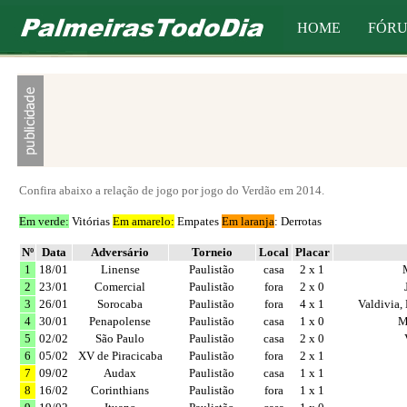
HOME
FÓR
Confira abaixo a relação de jogo por jogo do Verdão em 2014.
Em verde:
Vitórias
Em amarelo:
Empates
Em laranja
: Derrotas
Nº
Data
Adversário
Torneio
Local
Placar
1
18/01
Linense
Paulistão
casa
2 x 1
2
23/01
Comercial
Paulistão
fora
2 x 0
3
26/01
Sorocaba
Paulistão
fora
4 x 1
Valdivia,
4
30/01
Penapolense
Paulistão
casa
1 x 0
M
5
02/02
São Paulo
Paulistão
casa
2 x 0
6
05/02
XV de Piracicaba
Paulistão
fora
2 x 1
7
09/02
Audax
Paulistão
casa
1 x 1
8
16/02
Corinthians
Paulistão
fora
1 x 1