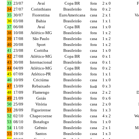
33
23/07
Avaí
Copa BR
fora
2 x 0
F
34
27/07
Corinthians
Brasileirão
fora
0 x 2
35
30/07
Fiorentina
EuroAmericana
casa
2 x 1
Vi
36
03/08
Bahia
Brasileirão
casa
1 x 1
37
06/08
Avaí
Copa BR
casa
1 x 0
38
10/08
Atlético-MG
Brasileirão
fora
1 x 2
39
17/08
São Paulo
Brasileirão
casa
1 x 2
40
20/08
Sport
Brasileirão
fora
1 x 2
41
23/08
Coritiba
Brasileirão
casa
1 x 0
42
27/08
Atlético-MG
Copa BR
casa
0 x 1
43
30/08
Internacional
Brasileirão
casa
0 x 1
44
04/09
Atlético-MG
Copa BR
fora
0 x 2
45
07/09
Atlético-PR
Brasileirão
fora
1 x 1
46
10/09
Criciúma
Brasileirão
casa
1 x 0
a
47
13/09
Rebaixado
Brasileirão
0 x 3
for
48
17/09
Flamengo
Brasileirão
casa
2 x 2
D
49
21/09
Goiás
Brasileirão
fora
0 x 6
50
25/09
Vitória
Brasileirão
casa
2 x 0
51
28/09
Figueirense
Brasileirão
fora
1 x 3
52
02/10
Chapecoense
Brasileirão
casa
4 x 2
We
53
08/10
Botafogo
Brasileirão
fora
1 x 0
54
11/10
Grêmio
Brasileirão
casa
2 x 1
Mo
55
19/10
Santos
Brasileirão
casa
1 x 3