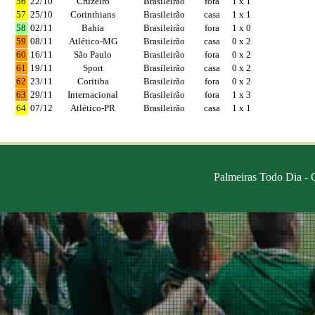
56
22/10
Cruzeiro
Brasileirão
fora
1 x 1
57
25/10
Corinthians
Brasileirão
casa
1 x 1
58
02/11
Bahia
Brasileirão
fora
1 x 0
59
08/11
Atlético-MG
Brasileirão
casa
0 x 2
60
16/11
São Paulo
Brasileirão
fora
0 x 2
61
19/11
Sport
Brasileirão
casa
0 x 2
62
23/11
Coritiba
Brasileirão
fora
0 x 2
63
29/11
Internacional
Brasileirão
fora
1 x 3
64
07/12
Atlético-PR
Brasileirão
casa
1 x 1
Palmeiras Todo Dia - O